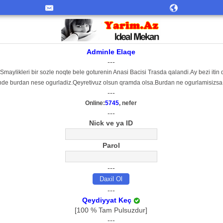
Adminle Elaqe
---
 Smaylikleri bir sozle noqte bele goturenin Anasi Bacisi Trasda qalandi.Ay bezi it
de burdan nese ogurladiz.Qeyretivuz olsun qramda olsa.Burdan ne ogurlamisizsa Sil
---
Online:
5745
, nefer
---
Nick ve ya ID
Parol
---
---
Qeydiyyat Keç
[100 % Tam Pulsuzdur]
---