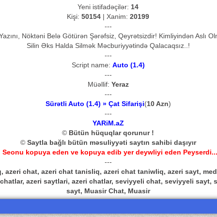
Yeni istifadəçilər:
14
Kişi:
50154
| Xanim:
20199
---
azını, Nöktəni Belə Götürən Şərəfsiz, Qeyrətsizdir! Kimliyindən Aslı 
Silin Əks Halda Silmək Məcburiyyətində Qalacaqsız..!
---
Script name:
Auto (1.4)
---
Müəllif:
Yeraz
---
Sürətli Auto (1.4) » Çat Sifarişi
(
10 Azn
)
---
YARiM.aZ
©
Bütün hüquqlar qorunur !
©
Saytla bağlı bütün məsuliyyəti saytın sahibi daşıyır
 Seonu kopuya eden ve kopuya edib yer deywliyi eden Peyserdi...
---
, azeri chat, azeri chat tanisliq, azeri chat taniwliq, azeri sayt, 
hatlar, azeri saytlari, azeri chatlar, seviyyeli chat, seviyyeli sayt, 
sayt, Muasir Chat, Muasir