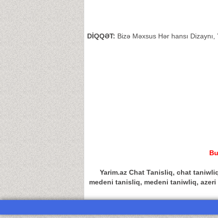
DİQQƏT:
Bizə Məxsus Hər hansı Dizaynı, Y
Bu
Yarim.az Chat Tanisliq, chat taniwliq
medeni tanisliq, medeni taniwliq, azeri c