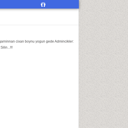
in qarninnan cixan boynu yogun gede Admincikler:
in...!!!