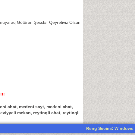
Olmuyaraq Götürən Şəxslər Qeyrətiviz Olsun
!!!
medeni chat, medeni sayt, medeni chat,
seviyyeli mekan, reytinqli chat, reytinqli
Reng Secimi: Windows