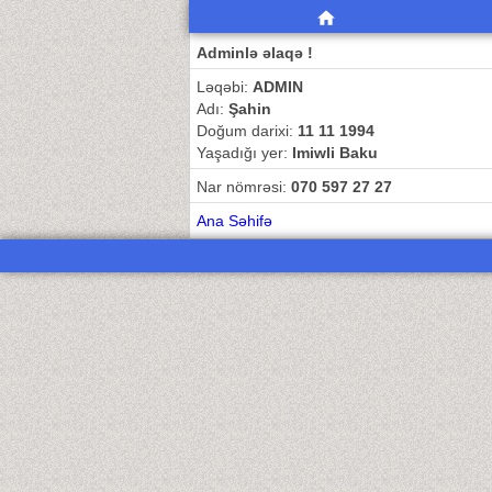
Adminlə əlaqə !
Ləqəbi:
ADMIN
Adı:
Şahin
Doğum darixi:
11 11 1994
Yaşadığı yer:
Imiwli Baku
Nar nömrəsi:
070 597 27 27
Ana Səhifə