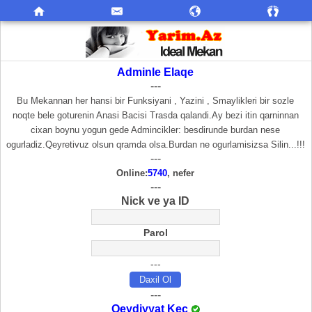
Adminle Elaqe
---
Bu Mekannan her hansi bir Funksiyani , Yazini , Smaylikleri bir sozle
noqte bele goturenin Anasi Bacisi Trasda qalandi.Ay bezi itin qarninnan
cixan boynu yogun gede Admincikler: besdirunde burdan nese
ogurladiz.Qeyretivuz olsun qramda olsa.Burdan ne ogurlamisizsa Silin...!!!
---
Online:
5740
, nefer
---
Nick ve ya ID
Parol
---
---
Qeydiyyat Keç