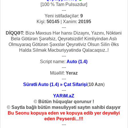
[100 % Tam Pulsuzdur]
---
Yeni istifadəçilər:
9
Kişi:
50145
| Xanim:
20195
---
DİQQƏT:
Bizə Məxsus Hər hansı Dizaynı, Yazını, Nöktəni
Belə Götürən Şərəfsiz, Qeyrətsizdir! Kimliyindən Aslı
Olmuyaraq Götürən Şəxslər Qeyrətiviz Olsun Silin Əks
Halda Silmək Məcburiyyətində Qalacaqsız..!
---
Script name:
Auto (1.4)
---
Müəllif:
Yeraz
---
Sürətli Auto (1.4) » Çat Sifarişi
(
10 Azn
)
---
YARiM.aZ
©
Bütün hüquqlar qorunur !
©
Saytla bağlı bütün məsuliyyəti saytın sahibi daşıyır
Bu Seonu kopuya eden ve kopuya edib yer deywliyi
eden Peyserdi...!!!
---