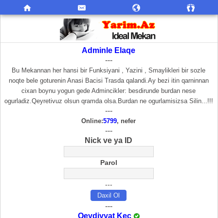
Adminle Elaqe
---
Bu Mekannan her hansi bir Funksiyani , Yazini , Smaylikleri bir sozle
noqte bele goturenin Anasi Bacisi Trasda qalandi.Ay bezi itin qarninnan
cixan boynu yogun gede Admincikler: besdirunde burdan nese
ogurladiz.Qeyretivuz olsun qramda olsa.Burdan ne ogurlamisizsa Silin...!!!
---
Online:
5799
, nefer
---
Nick ve ya ID
Parol
---
---
Qeydiyyat Keç