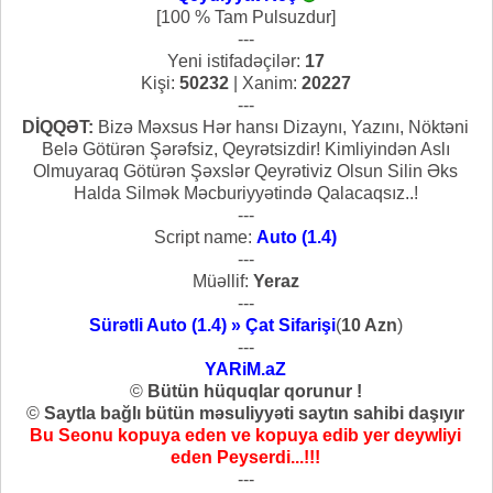
[100 % Tam Pulsuzdur]
---
Yeni istifadəçilər:
17
Kişi:
50232
| Xanim:
20227
---
DİQQƏT:
Bizə Məxsus Hər hansı Dizaynı, Yazını, Nöktəni
Belə Götürən Şərəfsiz, Qeyrətsizdir! Kimliyindən Aslı
Olmuyaraq Götürən Şəxslər Qeyrətiviz Olsun Silin Əks
Halda Silmək Məcburiyyətində Qalacaqsız..!
---
Script name:
Auto (1.4)
---
Müəllif:
Yeraz
---
Sürətli Auto (1.4) » Çat Sifarişi
(
10 Azn
)
---
YARiM.aZ
©
Bütün hüquqlar qorunur !
©
Saytla bağlı bütün məsuliyyəti saytın sahibi daşıyır
Bu Seonu kopuya eden ve kopuya edib yer deywliyi
eden Peyserdi...!!!
---