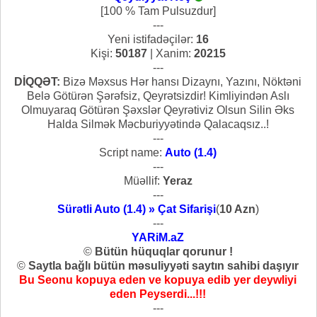
[100 % Tam Pulsuzdur]
---
Yeni istifadəçilər:
16
Kişi:
50187
| Xanim:
20215
---
DİQQƏT:
Bizə Məxsus Hər hansı Dizaynı, Yazını, Nöktəni
Belə Götürən Şərəfsiz, Qeyrətsizdir! Kimliyindən Aslı
Olmuyaraq Götürən Şəxslər Qeyrətiviz Olsun Silin Əks
Halda Silmək Məcburiyyətində Qalacaqsız..!
---
Script name:
Auto (1.4)
---
Müəllif:
Yeraz
---
Sürətli Auto (1.4) » Çat Sifarişi
(
10 Azn
)
---
YARiM.aZ
©
Bütün hüquqlar qorunur !
©
Saytla bağlı bütün məsuliyyəti saytın sahibi daşıyır
Bu Seonu kopuya eden ve kopuya edib yer deywliyi
eden Peyserdi...!!!
---