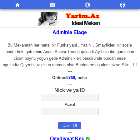
Adminle Elaqe
---
Bu Mekannan her hansi bir Funksiyani , Yazini , Smaylikleri bir sozle
noqte bele goturenin Anasi Bacisi Trasda qalandi.Ay bezi itin qarninnan
cixan boynu yogun gede Admincikler: besdirunde burdan nese
ogurladiz.Qeyretivuz olsun qramda olsa.Burdan ne ogurlamisizsa Silin...!!!
---
Online:
5760
, nefer
---
Nick ve ya ID
Parol
---
---
Qeydiyyat Keç