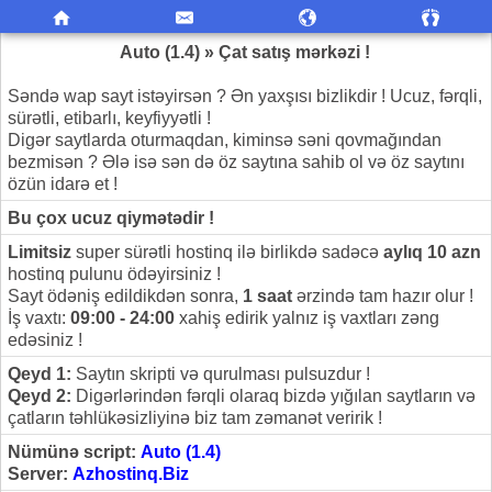
Auto (1.4) » Çat satış mərkəzi !
Səndə wap sayt istəyirsən ? Ən yaxşısı bizlikdir ! Ucuz, fərqli,
sürətli, etibarlı, keyfiyyətli !
Digər saytlarda oturmaqdan, kiminsə səni qovmağından
bezmisən ? Ələ isə sən də öz saytına sahib ol və öz saytını
özün idarə et !
Bu çox ucuz qiymətədir !
Limitsiz
super sürətli hostinq ilə birlikdə sadəcə
aylıq 10 azn
hostinq pulunu ödəyirsiniz !
Sayt ödəniş edildikdən sonra,
1 saat
ərzində tam hazır olur !
İş vaxtı:
09:00 - 24:00
xahiş edirik yalnız iş vaxtları zəng
edəsiniz !
Qeyd 1:
Saytın skripti və qurulması pulsuzdur !
Qeyd 2:
Digərlərindən fərqli olaraq bizdə yığılan saytların və
çatların təhlükəsizliyinə biz tam zəmanət veririk !
Nümünə script:
Auto (1.4)
Server:
Azhostinq.Biz