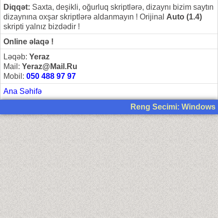
Diqqət:
Saxta, deşikli, oğurluq skriptlərə, dizaynı bizim saytın
dizaynına oxşar skriptlərə aldanmayın ! Orijinal
Auto (1.4)
skripti yalnız bizdədir !
Online əlaqə !
Ləqəb:
Yeraz
Mail:
Yeraz@Mail.Ru
Mobil:
050 488 97 97
Ana Səhifə
Reng Secimi: Windows