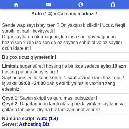
Auto (1.4) » Çat satış mərkəzi !
Səndə wap sayt istəyirsən ? Ən yaxşısı bizlikdir ! Ucuz, fərqli,
sürətli, etibarlı, keyfiyyətli !
Digər saytlarda oturmaqdan, kiminsə səni qovmağından
bezmisən ? Ələ isə sən də öz saytına sahib ol və öz saytını
özün idarə et !
Bu çox ucuz qiymətədir !
Limitsiz
super sürətli hostinq ilə birlikdə sadəcə
aylıq 10 azn
hostinq pulunu ödəyirsiniz !
Sayt ödəniş edildikdən sonra,
1 saat
ərzində tam hazır olur !
İş vaxtı:
09:00 - 24:00
xahiş edirik yalnız iş vaxtları zəng
edəsiniz !
Qeyd 1:
Saytın skripti və qurulması pulsuzdur !
Qeyd 2:
Digərlərindən fərqli olaraq bizdə yığılan saytların və
çatların təhlükəsizliyinə biz tam zəmanət veririk !
Nümünə script:
Auto (1.4)
Server:
Azhostinq.Biz