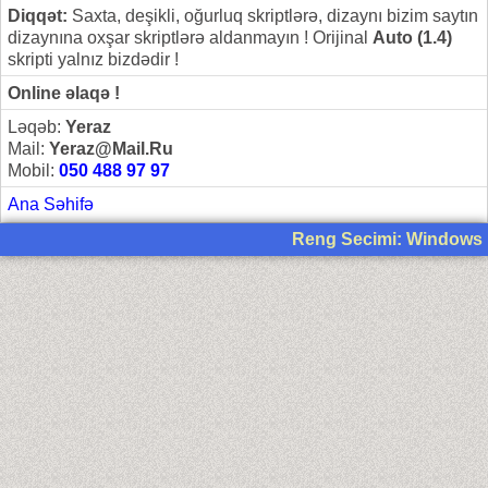
Diqqət:
Saxta, deşikli, oğurluq skriptlərə, dizaynı bizim saytın
dizaynına oxşar skriptlərə aldanmayın ! Orijinal
Auto (1.4)
skripti yalnız bizdədir !
Online əlaqə !
Ləqəb:
Yeraz
Mail:
Yeraz@Mail.Ru
Mobil:
050 488 97 97
Ana Səhifə
Reng Secimi: Windows